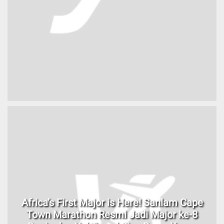
Africa’s First Major is Here! Sanlam Cape
Town Marathon Resmi Jadi Major ke-8