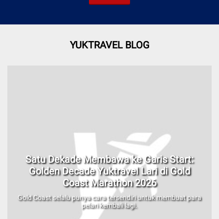
YUKTRAVEL BLOG
Satu Dekade Membawa ke Garis Start:
Golden Decade Yuktravel Lari di Gold
Coast Marathon 2026
Gold Coast selalu punya cara tersendiri untuk membuat para
pelari kembali lagi.