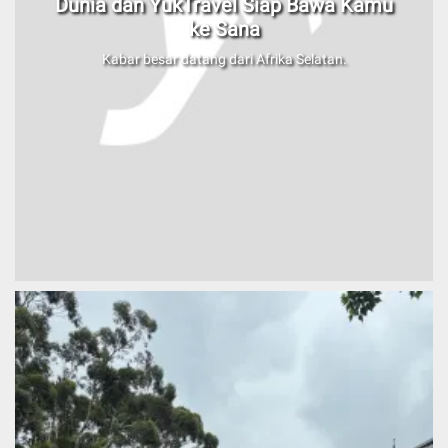
Dunia dan YukTravel Siap Bawa Kamu
ke Sana
Kabar besar datang dari Afrika Selatan.